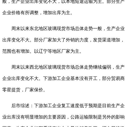
般，生产企业出库变化不大，以本地短途运输为主。部分生产
企业价格有所调整，增加出库为主。
周末以来东北地区玻璃现货市场总体走势一般，生产企业
出库变化不大。部分厂家加大了外销的力度，发货渠道增加，
范围也有增加。以辽宁等地区厂家为主。
周末以来西北地区玻璃现货市场总体走势继续偏弱，生产
企业出库变化不大。下游加工企业基本没有开工，部分贸易商
零星提货，厂家保价。
后市综述：下游加工企业复工速度低于预期是目前生产企
业出库没有明显增加的主要原因，公路运输限制是另外的影响