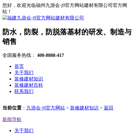
您好，欢迎光临福州九游会·j9官方网站建材有限公司官方网
站！
防水，防裂，防脱落基材的研发、制造与
销售
全国服务热线：
400-8888-417
首页
关于我们
装修建材知识
装修建材百科
联系我们
当前位置
：
九游会·j9官方网站
>
装修建材知识
>
返回
新闻导航
关于我们