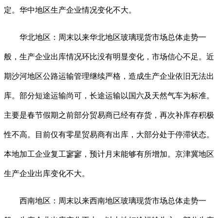
定。华中地区生产企业情况变化不大。
华北地区：周末以来华北地区玻璃现货市场总体走势一
般，生产企业出库情况环比没有明显变化，市场信心不足。近
期沙河地区公路运输管理继续严格，造成生产企业依旧无法出
库。部分短途运输尚可，长途运输以国六及天然气车为标准。
主要是春节假期之前部分贸易商已经有存货，再次补库存积极
性不高。目前仅有零星贸易商有出库，大部分处于停滞状态。
本地加工企业复工寥寥，预计月末能够有所增加。京津冀地区
生产企业出库变化不大。
西南地区：周末以来西南地区玻璃现货市场总体走势一