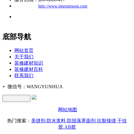
公司
网址：
http://www.internetsoon.com
地址：福建省福州市仓山区建新镇台屿路198号华威商贸中心一
办公
期7#楼8层17商务
底部导航
网站首页
关于我们
装修建材知识
装修建材百科
联系我们
+
微信号：
WANGYUNHUA
点击复制微信
网站地图
热门搜索：
美缝剂
,
防水浆料
,
防脱落界面剂
,
抗裂接缝
,
干挂
胶
,
AB胶