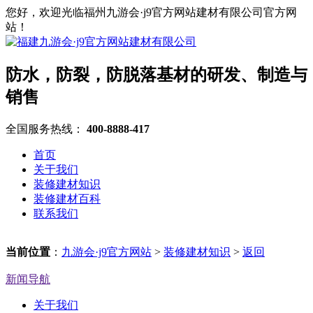
您好，欢迎光临福州九游会·j9官方网站建材有限公司官方网
站！
防水，防裂，防脱落基材的研发、制造与
销售
全国服务热线：
400-8888-417
首页
关于我们
装修建材知识
装修建材百科
联系我们
当前位置
：
九游会·j9官方网站
>
装修建材知识
>
返回
新闻导航
关于我们