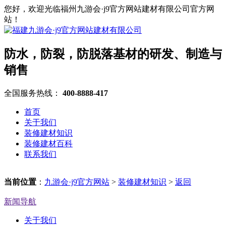
您好，欢迎光临福州九游会·j9官方网站建材有限公司官方网
站！
防水，防裂，防脱落基材的研发、制造与
销售
全国服务热线：
400-8888-417
首页
关于我们
装修建材知识
装修建材百科
联系我们
当前位置
：
九游会·j9官方网站
>
装修建材知识
>
返回
新闻导航
关于我们