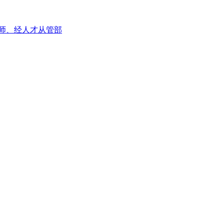
师、经人才从管部