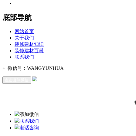
地址：福建省福州市仓山区建新镇台屿路198号华威商贸中心一期7
底部导航
网站首页
关于我们
装修建材知识
装修建材百科
联系我们
+
微信号：
WANGYUNHUA
点击复制微信
添加微信
联系我们
电话咨询