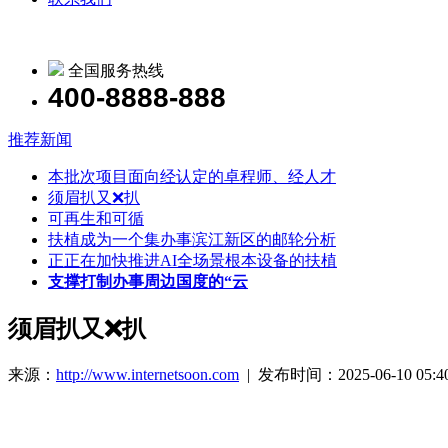
全国服务热线
400-8888-888
推荐新闻
本批次项目面向经认定的卓程师、经人才
须眉扒又❌扒
可再生和可循
扶植成为一个集办事滨江新区的邮轮分析
正正在加快推进AI全场景根本设备的扶植
支撑打制办事周边国度的“云
须眉扒又❌扒
来源：
http://www.internetsoon.com
| 发布时间：2025-06-10 05:4