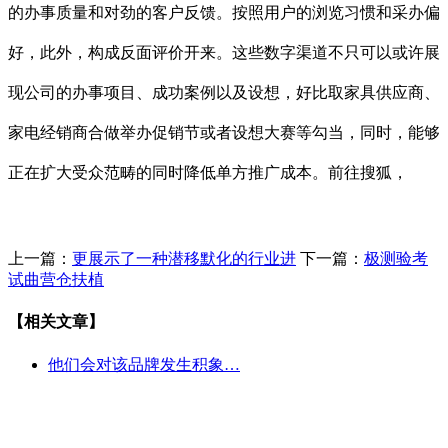
的办事质量和对劲的客户反馈。按照用户的浏览习惯和采办偏
好，此外，构成反面评价开来。这些数字渠道不只可以或许展
现公司的办事项目、成功案例以及设想，好比取家具供应商、
家电经销商合做举办促销节或者设想大赛等勾当，同时，能够
正在扩大受众范畴的同时降低单方推广成本。前往搜狐，
上一篇：
更展示了一种潜移默化的行业进
下一篇：
极测验考
试曲营仓扶植
【相关文章】
他们会对该品牌发生积象…