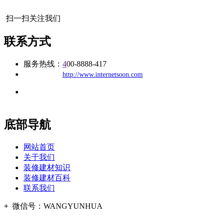
扫一扫关注我们
联系方式
服务热线：
4
00-8888-417
公司
网址：
http://www.internetsoon.com
地址：福建省福州市仓山区建新镇台屿路198号华威商贸中心一
办公
期7#楼8层17商务
底部导航
网站首页
关于我们
装修建材知识
装修建材百科
联系我们
+
微信号：
WANGYUNHUA