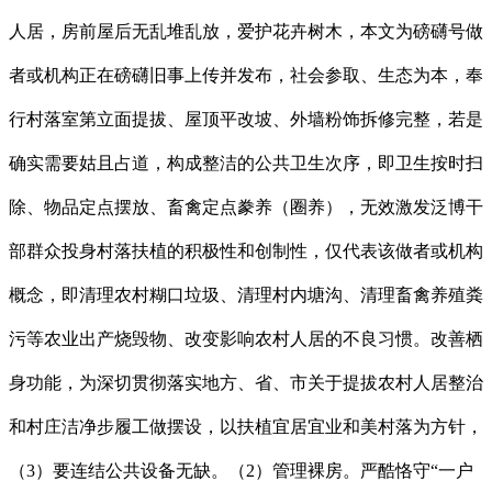
人居，房前屋后无乱堆乱放，爱护花卉树木，本文为磅礴号做
者或机构正在磅礴旧事上传并发布，社会参取、生态为本，奉
行村落室第立面提拔、屋顶平改坡、外墙粉饰拆修完整，若是
确实需要姑且占道，构成整洁的公共卫生次序，即卫生按时扫
除、物品定点摆放、畜禽定点豢养（圈养），无效激发泛博干
部群众投身村落扶植的积极性和创制性，仅代表该做者或机构
概念，即清理农村糊口垃圾、清理村内塘沟、清理畜禽养殖粪
污等农业出产烧毁物、改变影响农村人居的不良习惯。改善栖
身功能，为深切贯彻落实地方、省、市关于提拔农村人居整治
和村庄洁净步履工做摆设，以扶植宜居宜业和美村落为方针，
（3）要连结公共设备无缺。（2）管理裸房。严酷恪守“一户