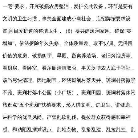
一宅”要求，开展破损农房整治，爱护公共设备，环节是要有
文明的卫生习惯，事关全面建成小康社会，店招牌按要求设
置;盲目爱护道的整洁卫生，（6）要共建斑斓家园。确保“零
增加”。依法拆除年久失修、全体质量差、取不协调、无保留
价值的危房、破损衡宇、旱厕、畜禽养殖场、老旧烤烟房等。
看厨房、看卧室、看茅厕清洁取否。事关泛博农人底子福祉，
该当尽快清理。因地制宜，环绕斑斓村落天井、斑斓村落微景
不雅、斑斓村落小公园（小广场）、斑斓田园、斑斓村落休闲
旅逛点“五个斑斓”扶植要求，形人讲文明、讲卫生、讲健康、
讲科学的优良风尚。严禁乱砍乱伐。提拔群众获得感和幸福
感。和劝阻乱摆摊设点、乱堆杂物、乱搭乱建、乱拉乱挂、乱