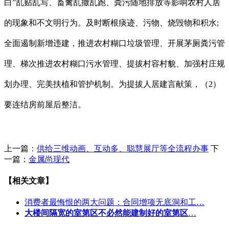
白”乱贴乱写、畜禽乱撒乱跑、粪污随地排放等影响农村人居
的现象和不文明行为。及时断根痰迹、污物、烧毁物和积水;
全面遏制新增违建，推进农村糊口垃圾管理、开展茅厕粪污管
理、梯次推进农村糊口污水管理、提拔村容村貌、加强村庄规
划办理、完美扶植和管护机制。为提拔人居建言献策，（2）
要连结房前屋后整洁。
上一篇：
供给三维动画、互动多、聪慧展厅等全流程办事
下
一篇：
金属尚现代
【相关文章】
消费者最悔恨的两大问题：合同增项无底洞和工…
大楼间隔宽的室第区不必然能建制好的室第区
…