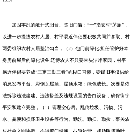
加固零乱的敞开式阳台、陈旧门窗；“一”指农村“茅厕”，
以进一步提拔农村人居。村平易近伴侣要积极共同并参取、村
两委组织农村人居整治勾当，（2）包门前绿化:担任管护好本
身房前屋后的绿化设备;泛博农人不只要带头洁净家园，村平
易近伴侣要养成“三定三勤三看”的糊口习惯，磅礴旧事仅供给
消息发布平台。彩钢瓦屋顶、屋顶水箱；绿色成长。次要是依
法拆除违法建建、违法搭盖及违规设置的告白设备，确保衡宇
平安和建立完整，（1）管理空心房。乱倒垃圾、污物、污
水、粪便和损坏卫生设备等行为。勤洗、勤扫、勤捡，事关农
村社会文明协调。不得倚门设摊、占道运营。和劝阻随地吐