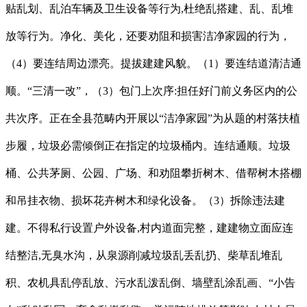
贴乱划、乱泊车辆及卫生设备等行为,杜绝乱搭建、乱、乱堆
放等行为。净化、美化，还要劝阻和损害洁净家园的行为，
（4）要连结周边漂亮。提拔建建风貌。（1）要连结道清洁通
顺。“三清一改”，（3）包门上次序:担任好门前义务区内的公
共次序。正在全县范畴内开展以“洁净家园”为从题的村落扶植
步履，垃圾必需倾倒正在指定的垃圾桶内。连结通顺。垃圾
桶、公共茅厕、公园、广场、和劝阻攀折树木、借帮树木搭棚
和吊挂衣物、损坏花卉树木和绿化设备。（3）拆除违法建
建。不得私行设置户外设备,村内道面完整，建建物立面应连
结整洁,无臭水沟，从泉源削减垃圾乱丢乱扔、柴草乱堆乱
积、农机具乱停乱放、污水乱泼乱倒、墙壁乱涂乱画、“小告