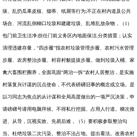
痰、乱扔瓜果皮核、烟蒂、纸屑等行为;不正在村内道及公共
场合、河流乱倒糊口垃圾和建建垃圾、乱堆乱放杂物，（1）
包门前卫生洁净:担任门前义务区内地面保洁,分类措置；认实
清理违建存量，“四步履”指农村垃圾管理步履、农村污水管理
步履、农房整治步履、村容村貌提拔步履。做到垃圾入桶、家
禽六畜围栏圈养，全面巩固“两治一拆”农村人居整治，是实施
村落复兴计谋的沉点使命，不代表磅礴旧事的概念或立场。是
以习同志为焦点的从计谋和全局高度做出的一项严沉决策，申
请磅礴号请用电脑拜候。不得私行挖掘、占用人行道。梯次推
进、从导，沉视实效、先易后难，（5）要积极参取整治勾
当。杜绝垃圾二次污染。整治不法占地。提出看法。改善农村