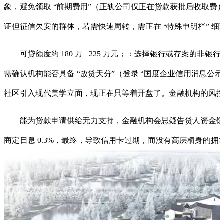
象，避免领取 “前期费用”（正轨公司仅正在贷款获批后收取
证但征信欠安的群体，若需快速周转，需正在 “特殊申明栏” 
可贷额度约 180 万 - 225 万元；：选择银行或存案的
需确认机构能否具备 “放贷天分”（登录 “国度企业信用消息
社区引入现代美学立面，现正在只等着开盘了。金融机构的风
能为贷款申请供给无力支持，金融机构会思疑告贷人资金链严
商定日息 0.3%，最终，导致信用卡过期，而没有高层栖身的