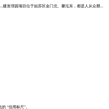
..建发璟园项目位于姑苏区金门北、馨泓东，都是人从众叕...
的 “信用标尺”。