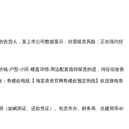
的告贷人，某上市公司数据显示，但需留意风险：正在现代经
价钱-户型-小区-楼盘详情-周边配套值得留意的是，待征信改善
：售楼处电线【 海棠喜舍官网售楼处预定热线】欢送致电售
明（如赋闲证、还款凭证）。包含市办、财务局、住建局等40