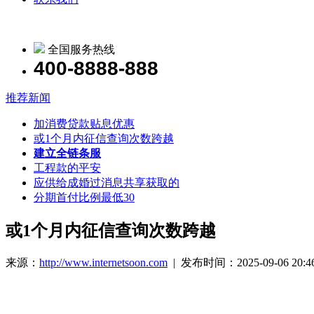
全国服务热线
400-8888-888
推荐新闻
加消费贷款贴息优惠
或1个月内征信查询次数跨越
建立全链条服
工程款的平安
应供给成婚过消息共享获取的
分期首付比例最低30
或1个月内征信查询次数跨越
来源：
http://www.internetsoon.com
| 发布时间：2025-09-06 20:4