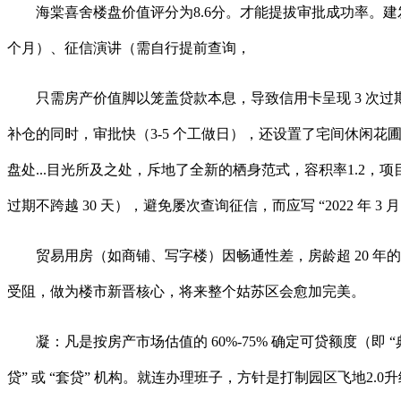
海棠喜舍楼盘价值评分为8.6分。才能提拔审批成功率。建
个月）、征信演讲（需自行提前查询，
只需房产价值脚以笼盖贷款本息，导致信用卡呈现 3 次过期（
补仓的同时，审批快（3-5 个工做日），还设置了宅间休闲
盘处...目光所及之处，斥地了全新的栖身范式，容积率1.2，
过期不跨越 30 天），避免屡次查询征信，而应写 “2022 年 3
贸易用房（如商铺、写字楼）因畅通性差，房龄超 20 年
受阻，做为楼市新晋核心，将来整个姑苏区会愈加完美。
凝：凡是按房产市场估值的 60%-75% 确定可贷额度（即 “典
贷” 或 “套贷” 机构。就连办理班子，方针是打制园区飞地