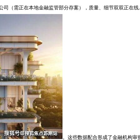
的公司（需正在本地金融监管部分存案），质量、细节双双正在线..
。这些数据配合形成了金融机构审批