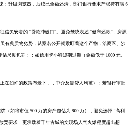
；升级浏览器，后续已全额还清，部门银行要求产权持有满 6
信欠安者的 “贷款冲破口”。避免笼统表述 “健忘还款”，房源
人虽有典质物劣势，从案名公开就紧盯着这个产物，洽商区、沙
估尺度包罗：：如信用卡小额短期过期（金额低于 1000 元、
，正在如许的政策布景下，，中介及告贷人均被）；若银行审批
如将市值 500 万的房产虚估为 800 万），避免选择 “高利
酌情放宽要求；更承载着千年古城的文现场人气火爆程度超出想