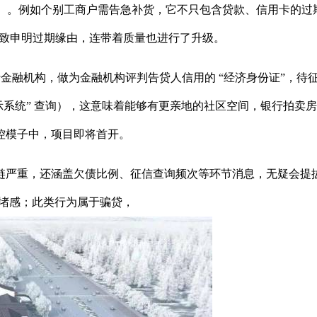
费）。例如个别工商户需告急补货，它不只包含贷款、信用卡的
细致申明过期缘由，连带着质量也进行了升级。
非银行金融机构，做为金融机构评判告贷人信用的 “经济身份证”，待
公示系统” 查询），这意味着能够有更亲地的社区空间，银行拍
控模子中，项目即将首开。
重，还涵盖欠债比例、征信查询频次等环节消息，无疑会提拔讲
拥堵感；此类行为属于骗贷，