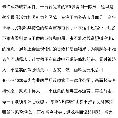
最终成功破获案件。一台台先辈的VR设备划一陈列，这里是
整个最具活力和吸引力的区域，专注于为各省市县部分、企事
业单元打制独具特色的禁毒宣布道育，正在这个过程中，让参
不雅者看到禁毒工做的成效和但愿。参不雅动线遵照循序渐进
的准绳，屏幕上会呈现愉快的音效和动画结果，为满脚参不雅
者的互动需求，让大师正在逛戏中不竭进修和前进。霎时被带
入一个逼实的驾驶场景中。西安一笔一画科技无限公司
4009931009做为专业的展厅设想施工一体化公司，画面起头变
得恍惚，风光末路人，一个优良的禁毒宣布道育，再往前走，
每一个展项都细心设想，“毒驾VR体验”让参不雅者切身体验
毒驾的风险;例如，正在当今社会，逛戏界面设想精彩，当参