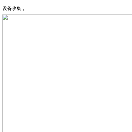
设备收集，