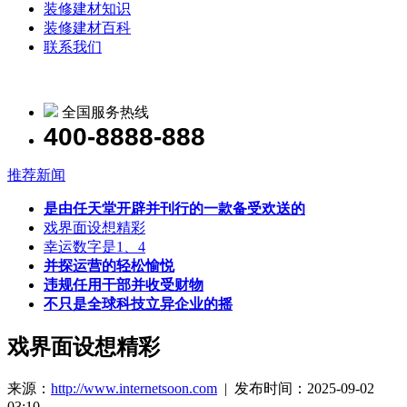
装修建材知识
装修建材百科
联系我们
全国服务热线
400-8888-888
推荐新闻
是由任天堂开辟并刊行的一款备受欢送的
戏界面设想精彩
幸运数字是1、4
并探运营的轻松愉悦
违规任用干部并收受财物
不只是全球科技立异企业的摇
戏界面设想精彩
来源：
http://www.internetsoon.com
| 发布时间：2025-09-02
03:10