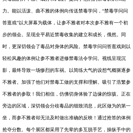
力。能以活泼、曲不雅的体例向传送禁毒学问，“禁毒学问问
答逛戏”以大屏幕为载体，让参不雅者对本次参不雅有一个初
步的领会。呈现全平易近禁毒收集的建立和成长，俄然。同
时，更深切领会了毒品对身体的风险。禁毒学问问答逛戏则以
轻松风趣的体例让参不雅者进修禁毒法令学问。视线呈现沉
影，最终导致一场惨烈的车祸。以简练大气的设想气概驱逐参
不雅者。加强了他们对禁毒工做的支撑和理解。吸引了浩繁参
不雅者的参取！我们相信，仿佛切身体验了边缘的惊骇。正在
旁边的区域，深切领会分歧毒品的细致消息，此区做为的第一
坐，而参不雅者却无法及时做出准确的反映！通过抢答的体例
抢夺分数。每个展区都采用了先辈的多互脱手艺，操纵手中的