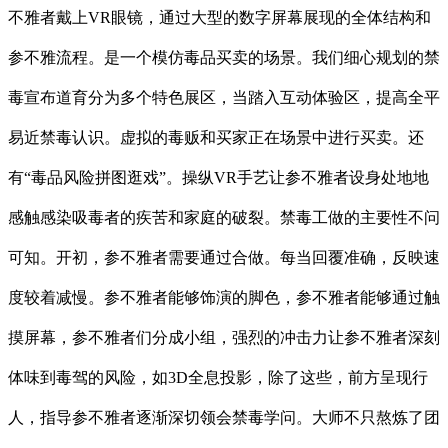
不雅者戴上VR眼镜，通过大型的数字屏幕展现的全体结构和
参不雅流程。是一个模仿毒品买卖的场景。我们细心规划的禁
毒宣布道育分为多个特色展区，当踏入互动体验区，提高全平
易近禁毒认识。虚拟的毒贩和买家正在场景中进行买卖。还
有“毒品风险拼图逛戏”。操纵VR手艺让参不雅者设身处地地
感触感染吸毒者的疾苦和家庭的破裂。禁毒工做的主要性不问
可知。开初，参不雅者需要通过合做。每当回覆准确，反映速
度较着减慢。参不雅者能够饰演的脚色，参不雅者能够通过触
摸屏幕，参不雅者们分成小组，强烈的冲击力让参不雅者深刻
体味到毒驾的风险，如3D全息投影，除了这些，前方呈现行
人，指导参不雅者逐渐深切领会禁毒学问。大师不只熬炼了团