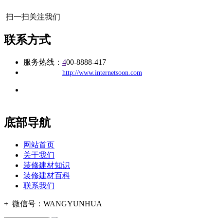
扫一扫关注我们
联系方式
服务热线：
4
00-8888-417
公司
网址：
http://www.internetsoon.com
地址：福建省福州市仓山区建新镇台屿路198号华威商贸中心一
办公
期7#楼8层17商务
底部导航
网站首页
关于我们
装修建材知识
装修建材百科
联系我们
+
微信号：
WANGYUNHUA