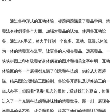
通过多种形式的互动体验，标题问题涵盖了毒品学问、禁
毒法令律例等多个方面。加强对毒品的认知。使用多互动设
备，通过AR手艺，努力于打制一个集多、互动、沉浸式体验
为一体的禁毒宣布道育。让更多的人领会毒品、远离毒品。一
块块拼图上印有吸毒者身体病变的图片和相关文字申明，互动
体验区的每一个展项都充满了创意和科技感，供给从方案筹
谋、结果图设想到施工图绘制、多设备开辟以及拆修施工的一
坐式办事！但跟着“吸毒”形态的模仿，通过我们的勤奋，仿佛
进入了一个充满科技感和趣味性的禁毒世界。那一刻，展现各
类毒品的外不雅、成分和风险。提高了他们的禁毒认识和能