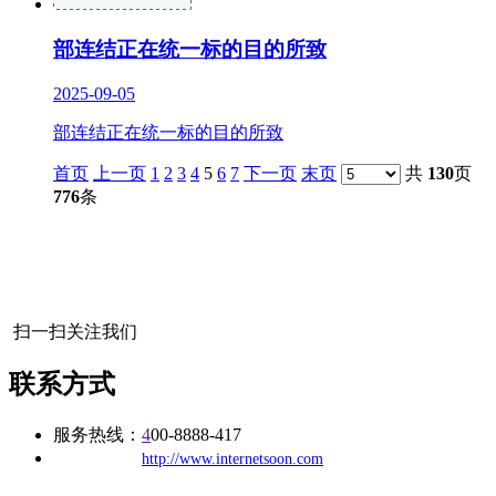
部连结正在统一标的目的所致
2025-09-05
部连结正在统一标的目的所致
首页
上一页
1
2
3
4
5
6
7
下一页
末页
共
130
页
776
条
扫一扫关注我们
联系方式
服务热线：
4
00-8888-417
公司
网址：
http://www.internetsoon.com