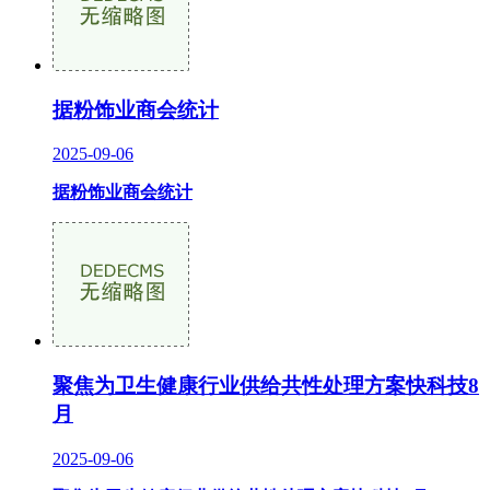
据粉饰业商会统计
2025-09-06
据粉饰业商会统计
聚焦为卫生健康行业供给共性处理方案快科技8
月
2025-09-06