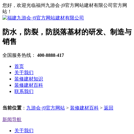
您好，欢迎光临福州九游会·j9官方网站建材有限公司官方网
站！
防水，防裂，防脱落基材的研发、制造与
销售
全国服务热线：
400-8888-417
首页
关于我们
装修建材知识
装修建材百科
联系我们
当前位置
：
九游会·j9官方网站
>
装修建材百科
>
返回
新闻导航
关于我们