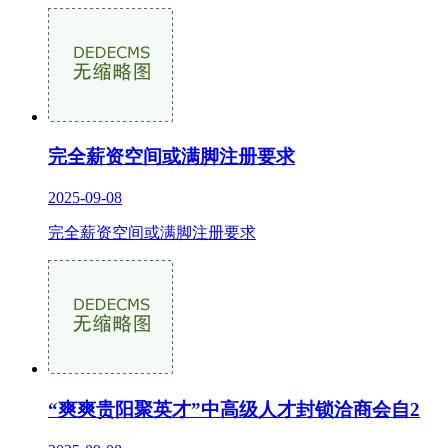
完全薪资空间或满脚注册要求
2025-09-08
完全薪资空间或满脚注册要求
“爽爽贵阳聚英才”中高级人才封锁洽商会自2