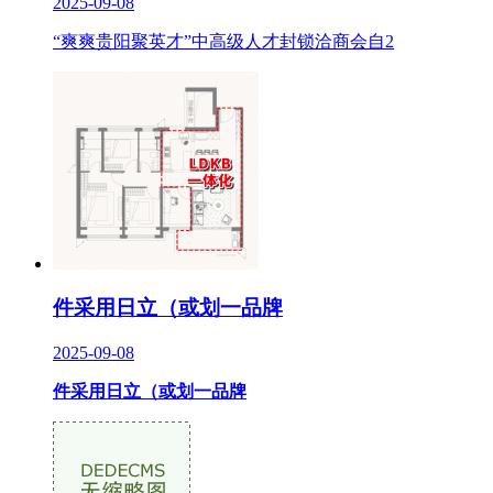
2025-09-08
“爽爽贵阳聚英才”中高级人才封锁洽商会自2
件采用日立（或划一品牌
2025-09-08
件采用日立（或划一品牌