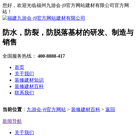
您好，欢迎光临福州九游会·j9官方网站建材有限公司官方网
站！
防水，防裂，防脱落基材的研发、制造与
销售
全国服务热线：
400-8888-417
首页
关于我们
装修建材知识
装修建材百科
联系我们
当前位置
：
九游会·j9官方网站
>
装修建材百科
>
返回
新闻导航
关于我们