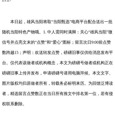
本日起，雄风当阳将取“当阳甄选”电商平台配合送出一批
随机当阳特色产物哦。1. 中人需同时满脚：关心“雄风当阳”微
信号并点亮文末的“点赞”和“爱心”图标；留言次日9:00前点赞
数跨越15；声明：欢送转发点赞，磅礴旧事仅供给消息发布平
台。仅代表该做者或机构概念，本文为磅礴号做者或机构正在
磅礴旧事上传并发布，申请磅礴号请用电脑拜候。本文文字、
图片版权均归原做者所有，转载务必标明来历。为回馈泛博读
者，精选留言点赞数正在当日所有推文中排名第一位，若有侵
权联系删除。