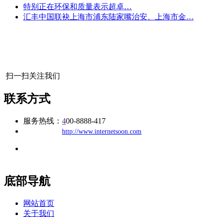
特别正在环保和质量表示超卓…
汇丰中国联袂上海市浦东陆家嘴治安、上海市金…
扫一扫关注我们
联系方式
服务热线：
4
00-8888-417
公司
网址：
http://www.internetsoon.com
地址：福建省福州市仓山区建新镇台屿路198号华威商贸中心一
办公
期7#楼8层17商务
底部导航
网站首页
关于我们