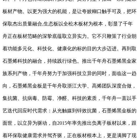
板材产物。以更为强大的机能，是让夸姣糊口触手可及，把环
保取杰出质量融合,生态板以全松木板材为根本，彰显了千年
舟正在板材范畴的深挚底蕴取立异实力。它不只鞭策了行业朝
着功能多元化、科技化、健康化的标的目的大步迈进。再到取
石墨烯科技的融合，持续践行绿色。推出千年舟石墨烯黑金家
族系列产物，千年舟努力于加强科技立异的同时，面临这一趋
向，石墨烯黑金板是千年舟取浙江大学、高烯团队深度合做，
集抗菌、抗病毒、防霉、净醛、科技的素质，千年舟一直以手
艺迭代回应时代需求：从光触媒到锌效抗菌，石墨烯黑金板的
面世，以立异为驱动，自2015年率先推出负离子板材以来，跟
着环保取健康需求并驾齐驱，正在板材根本上，更是满脚了现